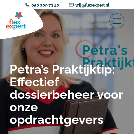
050 309 73 40
wij@flexexpert.nl
Petra’s Praktijktip:
Effectief
dossierbeheer voor
onze
opdrachtgevers