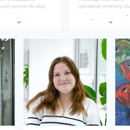
zaam persoon die altijd
gemakkelijk verbinding m
 klaarstaat
mensen, vanuit verbinding i
mogelijk
 me altijd wakker maken
en vakantie naar Londen of
Voor hulp; als ik voor iema
ushi! Daarnaast mag je me
nodig ben mag je mij wakk
tijd wakker maken voor een
maken, verder zijn mijn uur
oncert. Ik ben namelijk
slaap mij zeer dierbaar!
atig te vinden in
Bovenaan mijn bucketlist s
rdam
met stipt op nummer 1 een
ooit nog een rondreis willen
rondreis door Schotland he
door Engeland en hierbij
zowel de natuur, cultuur en
embley Stadion bezoeken
geschiedenis spreken mij 
n concert. Dit staat al erg
aan
p mijn bucketlist!
Ik mag graag wandelen, e
 vrije tijd doe ik graag leuke
goed boek lezen en ook al 
 met mijn familie in
het nog zelden: paardrijde