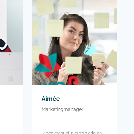
chicken!
Er staat teveel op mijn bucketlist,
n
er is zoveel te doen! Maar een
aasje
ding is een safari maken in Afrika
Ik sport graag en houd van actief
bezig zijn. Ook vind ik het fijn om
tijd door te brengen met
vriendinnen en familie
Aimée
Marketingmanager
Ik ben creatief, nieuwsgierig en