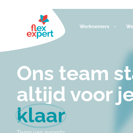
Werknemers
We
Ons team st
altijd voor j
klaar
Team van experts