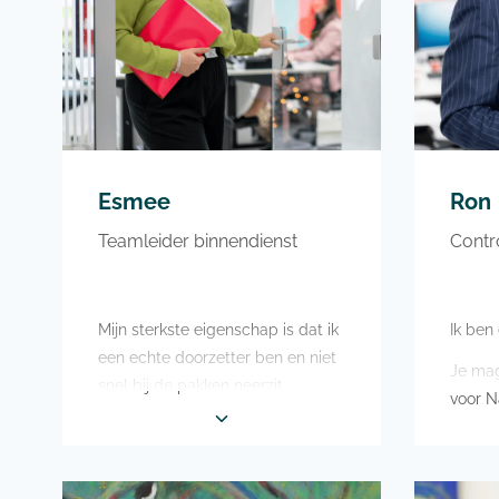
aan paardrijden, varen op de
Friese meren met onze
Valkkruiser, suppen, tijd
doorbrengen met mijn gezin en
vrienden, wandelen in de natuur
en zwemmen
Esmee
Ron
Teamleider binnendienst
Contro
Mijn sterkste eigenschap is dat ik
Ik ben
een echte doorzetter ben en niet
Je mag
snel bij de pakken neerzit
voor N
In mijn vrije tijd ben ik het liefst
Deeln
met vriendinnen of familie,
race i
daarnaast ben ik veel vinden in
lijkt 