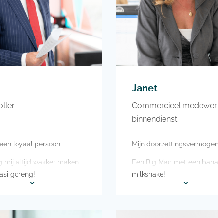
Janet
ller
Commercieel medewer
binnendienst
 een loyaal persoon
Mijn doorzettingsvermoge
 mij altijd wakker maken
Een Big Mac met een ban
asi goreng!
milkshake!
emen aan een sledehonden
Ik zou graag een vakantieh
n een Scandinavisch land
willen kopen in een warm l
me geweldig
bijvoorbeeld in Spanje of