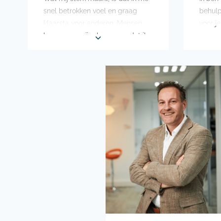
snel betrokken voel en graag
behulp
klaarsta voor anderen. Mensen
voor je
kunnen op mij rekenen, omdat ik
Je mag
altijd mijn afspraken nakom.
voor e
Wakker maken? Mijn nachtrust is
voor S
heilig dus alleen in echte
ook al
noodgevallen.
goed c
regelm
Een sprong uit een vliegtuig
Amste
maken is iets wat ik nog heel
graag wil doen!
Ik zou 
maken 
In mijn vrije tijd ben ik altijd in
het W
voor een spontaan uitje en geniet
voor ee
ik van een gezellig etentje met de
lang o
liefste mensen om mij heen.
In mijn
dingen