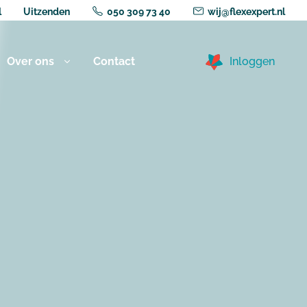
l
Uitzenden
050 309 73 40
wij@flexexpert.nl
Over ons
Contact
Inloggen