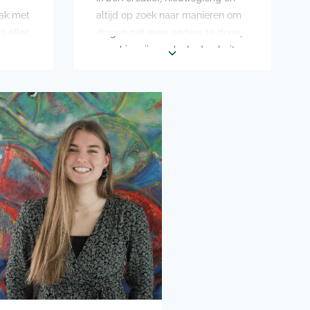
aak met
altijd op zoek naar manieren om
s alles
dingen net even anders te doen,
zowel in mijn werk als daarbuiten.
Waar anderen iets praktisch zien,
nd
zie ik vaak kansen om er meer
er
beleving en gevoel in te brengen.
tjes
Je mag me wakker maken om te
vertellen dat mijn wekker nog
taat
lang niet gaat en ik me nog even
kan omdraaien!
en,
Een droom die nog op mijn lijst
enorm
staat is het noorderlicht zien in
Scandinavië.
en
In mijn vrije tijd geniet ik van een
doe ik
goed glas rode wijn met
n
bijpassende kaas, spontane