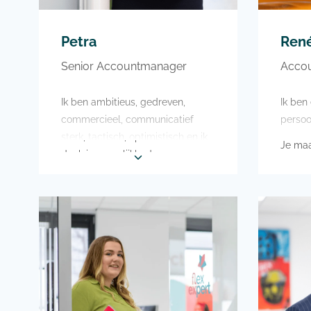
Petra
Ren
Senior Accountmanager
Accou
Ik ben ambitieus, gedreven,
Ik ben
commercieel, communicatief
perso
sterk, tactisch, optimistisch en ik
Je maa
denk in mogelijkheden
zoute 
Mij mag je wakker maken voor
Ik zou
wintersport om lekker te gaan
Curaça
skiën
In mijn 
Een reis met onze eigen boot
een ba
naar Frankrijk en naar
Verder
Scandinavië
weg en
Mijn vrije tijd besteed ik het liefst
mijn g