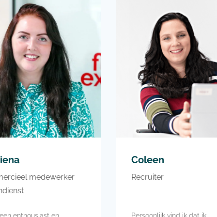
Portugal
ije tijd besteed ik het liefst
aekwondo, wakeboarden en
Lekker op de bank Netflixe
ijden
onder het genot van een gl
wijn en een hapje
iena
Coleen
ercieel medewerker
Recruiter
ndienst
 een enthousiast en
Persoonlijk vind ik dat ik