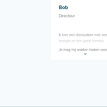
vriend
Bob
weg te
regelm
Directeur
biosco
veel va
koken 
Ik ben een doorpakker met vee
energie en een goed humeur
Je mag mij wakker maken voor
een zeilvakantie
Het is mijn grootste droom om
hele wereld rond te varen
Ik sport graag en daarnaast vi
ik het leuk om te sleutelen aan
auto’s en motoren