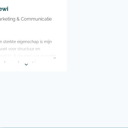
tripjes en (oude) muziek.
ewi
rketing & Communicatie
jn sterkte eigenschap is mijn
voel voor structuur en
rzicht. Ik zie snel wat er nodig
en breng daar rust in
kker maken? Voor veel dingen
enlijk, maar het liefste voor
n enkeltje zon
 mijn bucketlist staat
ngeejumpen in Zuid-Afrika
mijn vrije tijd ben ik vaak op het
ckeyveld te vinden, maar een