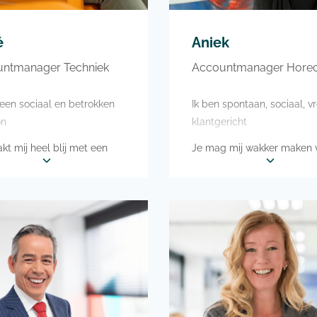
é
Aniek
ntmanager Techniek
Accountmanager Hore
 een sociaal en betrokken
Ik ben spontaan, sociaal, vr
on
klantgericht
kt mij heel blij met een
Je mag mij wakker maken 
haring met uitjes
lekker eten en een vakanti
 graag op vakantie naar
Met mijn paard naar het st
o willen
en vakantie naar Griekenla
vrije tijd trap ik het liefst
Mijn vrije tijd besteed ik gr
lletje op het voetbalveld.
aan paardrijden, sporten,
 ga ik graag weekendjes
boswandelingen en met fa
 ga ik gezellig op pad met
of vrienden wat leuks doen
ezin en hondje