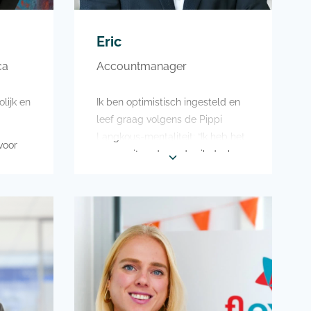
Eric
ca
Accountmanager
olijk en
Ik ben optimistisch ingesteld en
leef graag volgens de Pippi
Langkous-mentaliteit: “Ik heb het
voor
nog nooit gedaan, dus ik denk
e
dat ik het wel kan!”
rand
Liever niet als ik de volgende dag
nd
moet werken… Maar voor een
aag
potje sim-racen kom ik graag
mijn bed uit. Ook draai ik als DJ
milie
en voor een leuke boeking mag je
me altijd wakker maken!
Hobbyhorsing laat ik toch maar