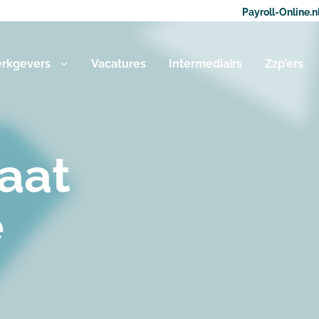
Payroll-Online.n
rkgevers
Vacatures
Intermediairs
Zzp’ers
aat
e