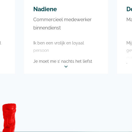
en. Ik hou ervan om dagjes
Nadiene
D
 gaan. Ik ben dag ook
atig te vinden in de
Commercieel medewerker
Ma
op. Daarnaast besteed ik
binnendienst
n mijn vrije tijd aan eten
en taarten bakken
l
Ik ben een vrolijk en loyaal
Mi
persoon
ge
ove
Je moet me s’ nachts het liefst
is 
niet wakker maken, maar als je
me dan toch moet doe het dan
Wa
 de
met een vakantie naar een warm
eig
land!
ee
nd
Ik zou graag een roadtrip willen
Op
maken door verschillende steden
bu
In mijn vrije tijd zit ik graag met
In 
vriendinnen op terras. En vind ik
ho