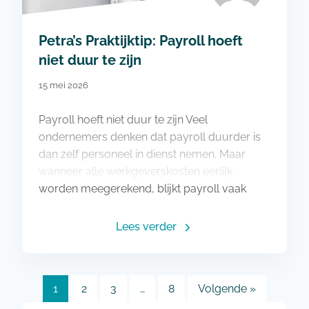
Petra’s Praktijktip: Payroll hoeft
niet duur te zijn
15 mei 2026
Payroll hoeft niet duur te zijn Veel
ondernemers denken dat payroll duurder is
dan zelf personeel in dienst nemen. Maar
wanneer alle werkgeverskosten eerlijk
worden meegerekend, blijkt payroll vaak
juist…
Lees verder
1
2
3
…
8
Volgende »