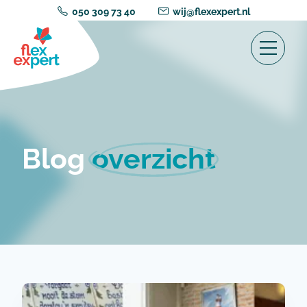
050 309 73 40
wij@flexexpert.nl
Blog
overzicht