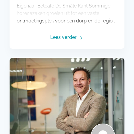
Eigenaar Eetcafé De Smâle Kant Sommige
horecazaken groeien uit tot een vaste
ontmoetingsplek voor een dorp en de regio…
Lees verder