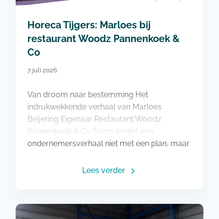
Horeca Tijgers: Marloes bij
restaurant Woodz Pannenkoek &
Co
7 juli 2026
Van droom naar bestemming Het
indrukwekkende verhaal van Marloes
Beijering Eigenaar Restaurant Woodz
Pannenkoek & Co Soms begint een
ondernemersverhaal niet met een plan, maar
met een gevoel dat blijft…
Lees verder