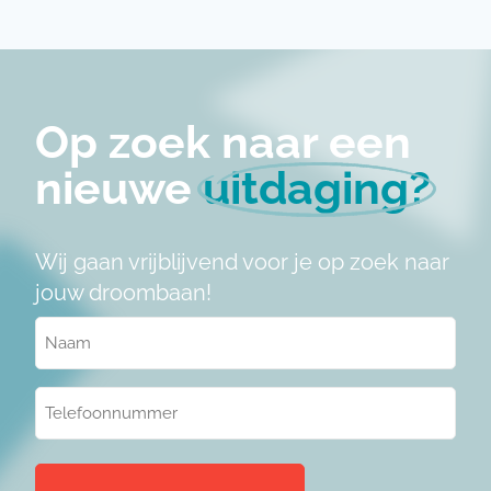
Op zoek naar een
nieuwe
uitdaging?
Wij gaan vrijblijvend voor je op zoek naar
jouw droombaan!
Naam
(Vereist)
Telefoonnummer
(Vereist)