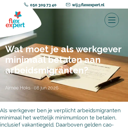
050 309 73 40
wij@flexexpert.nl
Wat moet je als werkgever
minimaal betalen aan
arbeidsmigranten?
Aimée Hoks
·
08 jun 2026
Als werkgever ben je verplicht arbeidsmigranten
minimaal het wettelijk minimumloon te betalen,
inclusief vakantiegeld. Daarboven gelden cao-