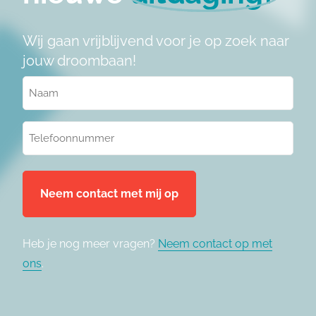
Wij gaan vrijblijvend voor je op zoek naar
jouw droombaan!
Naam
(Vereist)
Telefoonnummer
(Vereist)
Heb je nog meer vragen?
Neem contact op met
ons
.