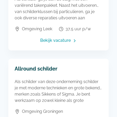
variërend takenpakket. Naast het uitvoeren
van schilderklussen bij particulieren, ga je
ook diverse reparaties uitvoeren aan
bijvoorbeeld houtrot. Bovendien ga je ook
Omgeving Leek
37,5 uur p/w
diverse werkzaamheden als glaszetter
uitvoeren en help je mee bij het plaatsen van
Bekijk vacature
glas.
Allround schilder
Als schilder van deze onderneming schilder
je met moderne technieken en grote bekende
merken zoals Sikkens of Sigma. Je bent
werkzaam op zowel kleine als grote
projecten in Noord-Nederland en daarbuiten.
Omgeving Groningen
Samen met je collega's zorg je dat klussen