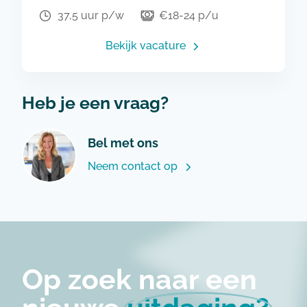
vakkundig geklaard worden. De werkgever
37,5 uur p/w
€18-24 p/u
zorgt voor het beste materiaal dat nodig is
om hoge kwaliteit te leveren.
Bekijk vacature
Heb je een vraag?
Bel met ons
Neem contact op
Op zoek naar een