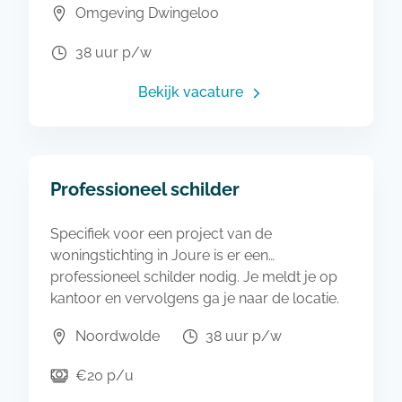
Omgeving Dwingeloo
professionele manier. Soms moeten er ook
nog wat andere dingen gebeuren aan
38 uur p/w
bijvoorbeeld de kozijnen. Ook dat fiks jij.
Bekijk vacature
Professioneel schilder
Specifiek voor een project van de
woningstichting in Joure is er een
professioneel schilder nodig. Je meldt je op
kantoor en vervolgens ga je naar de locatie.
Vaak kun je ook al vanaf huis naar locatie
Noordwolde
38 uur p/w
rijden. Daar ga je aan de slag als zelfstandig
allround schilder. Je weet precies wat je moet
€20 p/u
doen om een strak en netjes resultaat te