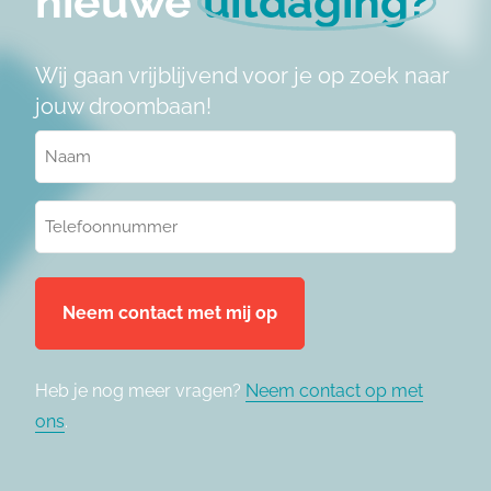
nieuwe
uitdaging?
Wij gaan vrijblijvend voor je op zoek naar
jouw droombaan!
Naam
(Vereist)
Telefoonnummer
(Vereist)
Heb je nog meer vragen?
Neem contact op met
ons
.