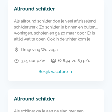
Allround schilder
Als allround schilder doe je veel afwisselend
schilderwerk. Zo schilder je binnen en buiten,
woningen, scholen en ga zo maar door. Er is
altijd wat te doen. Ook in de winter kom je
dus niet zonder werk te zitten. Je gaat samen
Omgeving Wolvega
met een collega naar de locatie waar je aan
het werk gaat. Dat kan overal zijn, maar de
37.5 uur p/w
€18.94-20,83 p/u
klanten zijn nooit ver weg. Gewoon aan deze
kant van de Afsluitdijk dus!
Bekijk vacature
Allround schilder
Als schilder ga je aan de slag met een