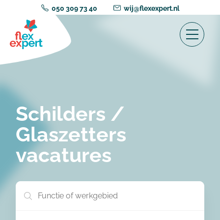
050 309 73 40
wij@flexexpert.nl
Schilders /
Glaszetters
vacatures