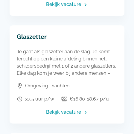
krijgen. Heb je nog geen ervaring als
Bekijk vacature
schilder? Dan kun je hier ook een BBL-
opleiding volgen.
Glaszetter
Je gaat als glaszetter aan de slag. Je komt
terecht op een kleine afdeling binnen het
schildersbedrijf met 1 of 2 andere glaszetters.
Elke dag kom je weer bij andere mensen –
particulieren in Noord-Nederland – om ze blij
Omgeving Drachten
te maken met nieuwe ramen. Kozijn schoon
en klaar, glas op maat en plaatsen maar. Heb
37,5 uur p/w
€16.80-18,67 p/u
je nog geen ervaring met glaszetten? Ook als
BBL-leerling (werken en leren) ben je hier
Bekijk vacature
welkom.