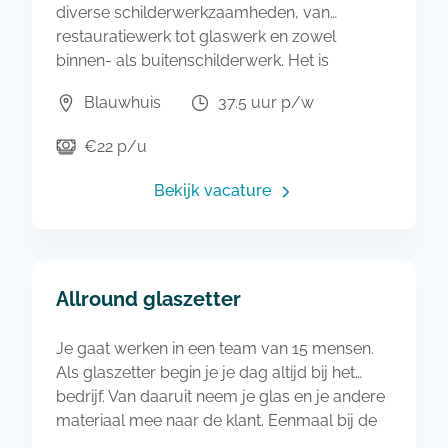
diverse schilderwerkzaamheden, van
restauratiewerk tot glaswerk en zowel
binnen- als buitenschilderwerk. Het is
belangrijk dat je professioneel te werk gaat
Blauwhuis
37.5 uur p/w
en zorgvuldig contact met klanten
onderhoudt. Bij dit bedrijf krijg je een stabiele
€22 p/u
werkplek, zonder lange reisafstanden voor
woon-werkverkeer.
Bekijk vacature
Allround glaszetter
Je gaat werken in een team van 15 mensen.
Als glaszetter begin je je dag altijd bij het
bedrijf. Van daaruit neem je glas en je andere
materiaal mee naar de klant. Eenmaal bij de
klant plaats of vervang je glas op een