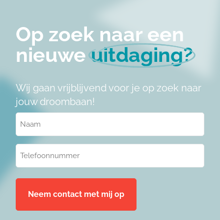
Op zoek naar een
nieuwe
uitdaging?
Wij gaan vrijblijvend voor je op zoek naar
jouw droombaan!
Naam
(Vereist)
Telefoonnummer
(Vereist)