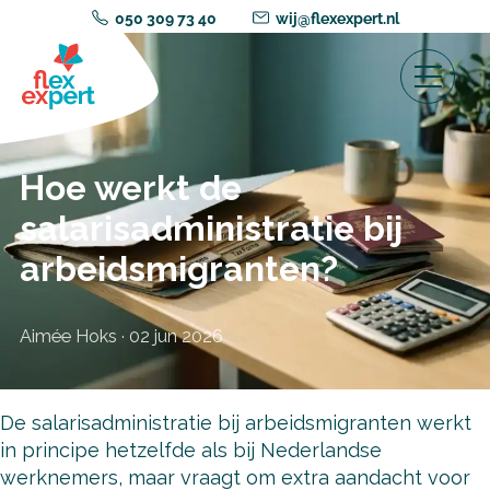
050 309 73 40
wij@flexexpert.nl
Hoe werkt de
salarisadministratie bij
arbeidsmigranten?
Aimée Hoks
·
02 jun 2026
De salarisadministratie bij arbeidsmigranten werkt
in principe hetzelfde als bij Nederlandse
werknemers, maar vraagt om extra aandacht voor