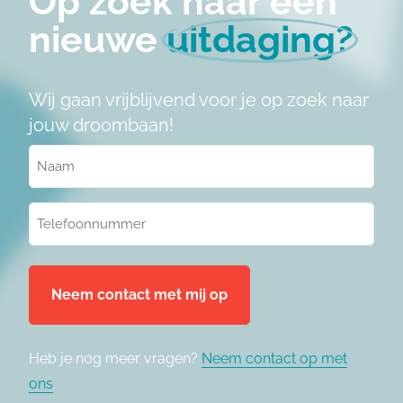
Op zoek naar een
nieuwe
uitdaging?
Wij gaan vrijblijvend voor je op zoek naar
jouw droombaan!
Naam
(Vereist)
Telefoonnummer
(Vereist)
Heb je nog meer vragen?
Neem contact op met
ons
.