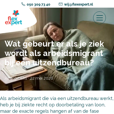
050 309 73 40
wij@flexexpert.nl
Wat gebeurt er als je ziek
wordt als arbeidsmigrant
bij een uitzendbureau?
Aimée Hoks
·
22 mei 2026
Als arbeidsmigrant die via een uitzendbureau werkt,
heb je bij ziekte recht op doorbetaling van loon,
maar de exacte regels hangen af van de fase