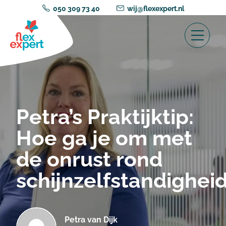
050 309 73 40
wij@flexexpert.nl
Petra’s Praktijktip:
Hoe ga je om met
de onrust rond
schijnzelfstandighei
Petra van Dijk