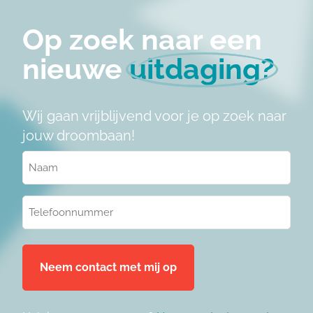
Op zoek naar een
nieuwe
uitdaging?
Wij gaan vrijblijvend voor je op zoek naar
jouw droombaan!
Naam
(Vereist)
Telefoonnummer
(Vereist)